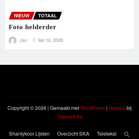
NIEUW
TOTAAL
Foto helderder
Jan
feb 12, 2026
Copyright © 2026 | Gemaakt met
WordPress
|
Newsio
bij
ThemeArile
Shantykoor Lijsten
Overzicht SKA
Teletekst