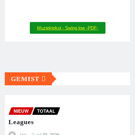
Muziektekst - Swing low -PDF-
GEMIST
NIEUW
TOTAAL
Leagues
Jan
jul 23, 2026