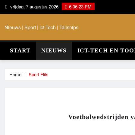
vrijdag, 7 augustus 2026
6:06:23 PM
Nieuws | Sport | Ict-Tech | Tallships
START
NIEUWS
ICT-TECH EN TOO
Home
Sport Flits
Voetbalwedstrijden 