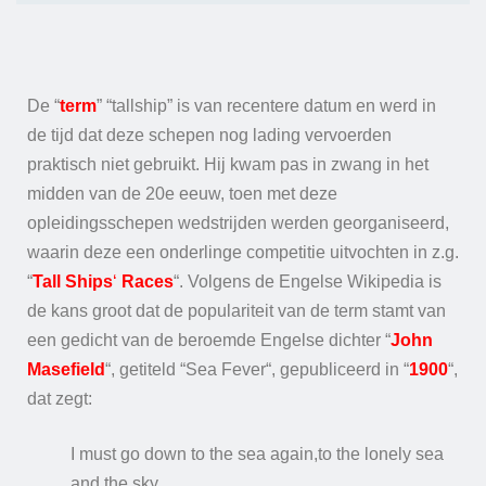
De “
term
” “tallship” is van recentere datum en werd in
de tijd dat deze schepen nog lading vervoerden
praktisch niet gebruikt. Hij kwam pas in zwang in het
midden van de 20e eeuw, toen met deze
opleidingsschepen wedstrijden werden georganiseerd,
waarin deze een onderlinge competitie uitvochten in z.g.
“
Tall Ships
‘
Races
“. Volgens de Engelse Wikipedia is
de kans groot dat de populariteit van de term stamt van
een gedicht van de beroemde Engelse dichter “
John
Masefield
“, getiteld “Sea Fever“, gepubliceerd in “
1900
“,
dat zegt:
I must go down to the sea again,to the lonely sea
and the sky,