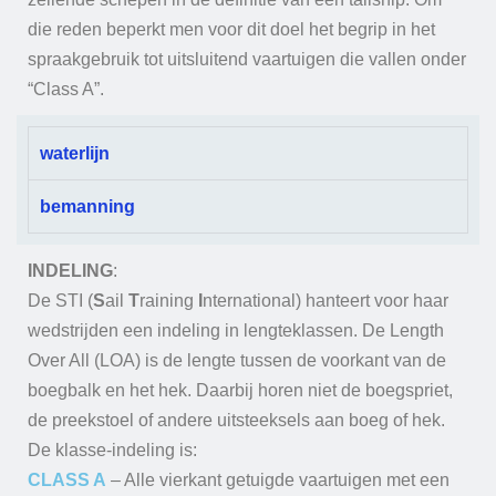
die reden beperkt men voor dit doel het begrip in het
spraakgebruik tot uitsluitend vaartuigen die vallen onder
“Class A”.
waterlijn
bemanning
INDELING
:
De STI (
S
ail
T
raining
I
nternational) hanteert voor haar
wedstrijden een indeling in lengteklassen. De Length
Over All (LOA) is de lengte tussen de voorkant van de
boegbalk en het hek. Daarbij horen niet de boegspriet,
de preekstoel of andere uitsteeksels aan boeg of hek.
De klasse-indeling is:
CLASS A
– Alle vierkant getuigde vaartuigen met een