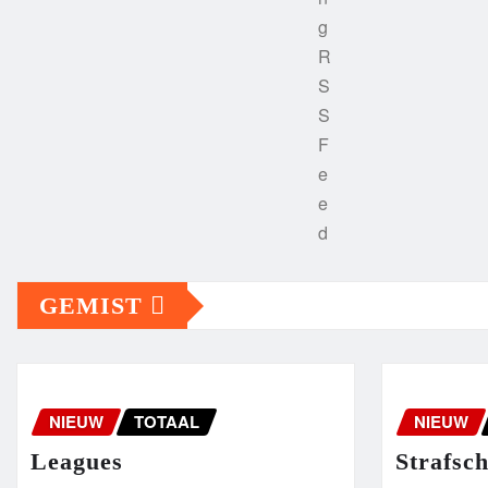
GEMIST
NIEUW
TOTAAL
NIEUW
Leagues
Strafsc