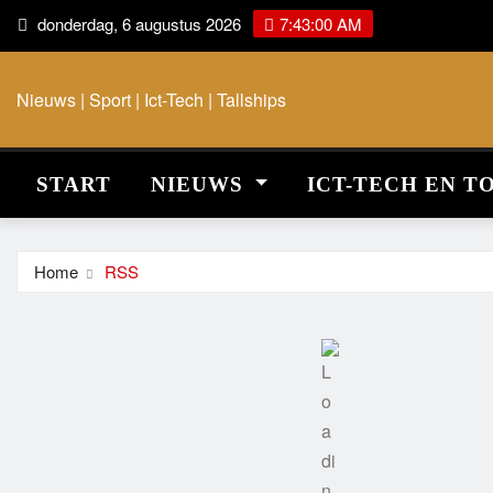
donderdag, 6 augustus 2026
7:43:00 AM
Nieuws | Sport | Ict-Tech | Tallships
START
NIEUWS
ICT-TECH EN T
Home
RSS