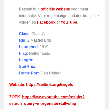
Bezoek hun
officiële website
voor meer
informatie. Voor regelmatige updates kun je ze
volgen op
Facebook
of
YouTube
.
Class
: Class A
Rig
: 2 Masted Brig
Launched
: 1919
Flag
: Netherlands
Length
:
Sail Area
:
Home Port
: Den Helder
Website
:
https://zeilbrik.org/Engels
ZOEK
:
https://www.youtube.com/results?
search_query=morgenster+tall+ship