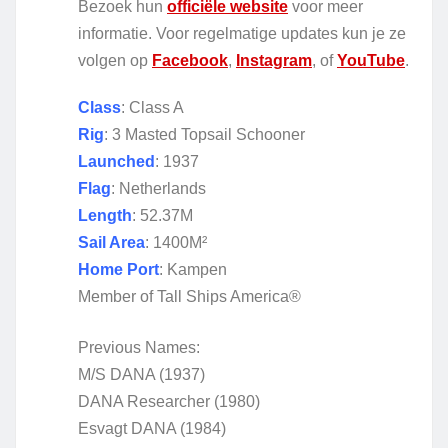
Bezoek hun
officiële website
voor meer
informatie. Voor regelmatige updates kun je ze
volgen op
Facebook
,
Instagram
, of
YouTube
.
Class
: Class A
Rig
: 3 Masted Topsail Schooner
Launched
: 1937
Flag
: Netherlands
Length
: 52.37M
Sail Area
: 1400M²
Home Port
: Kampen
Member of Tall Ships America®
Previous Names:
M/S DANA (1937)
DANA Researcher (1980)
Esvagt DANA (1984)