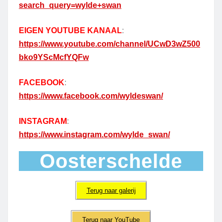
search_query=wylde+swan
EIGEN YOUTUBE KANAAL
:
https://www.youtube.com/channel/UCwD3wZ500
bko9YScMcfYQFw
FACEBOOK
:
https://www.facebook.com/wyldeswan/
INSTAGRAM
:
https://www.instagram.com/wylde_swan/
Oosterschelde
Terug naar galerij
Terug naar YouTube