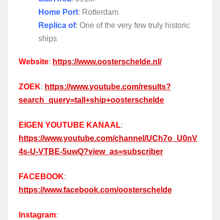
Home Port
: Rotterdam
Replica of
: One of the very few truly historic
ships
Website
:
https://www.oosterschelde.nl/
ZOEK
:
https://www.youtube.com/results?
search_query=tall+ship+oosterschelde
EIGEN YOUTUBE KANAAL
:
https://www.youtube.com/channel/UCh7o_U0nV
4s-U-VTBE-5uwQ?view_as=subscriber
FACEBOOK
:
https://www.facebook.com/oosterschelde
Instagram
: