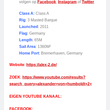
volgen op
Facebook
,
Instagram
of
Twitter
.
Class A:
Class A
Rig
: 3 Masted Barque
Launched
: 2011
Flag
: Germany
Length
: 65M
Sail Area
: 1360M²
Home Port
: Bremerhaven, Germany
Website
:
https://alex-2.de/
ZOEK
:
https://www.youtube.com/results?
search_query=alexander+von+humboldt+2+
EIGEN YOUTUBE KANAAL:
FACEBOOK: