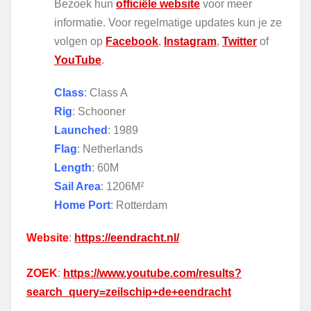
Bezoek hun
officiële website
voor meer
informatie. Voor regelmatige updates kun je ze
volgen op
Facebook
,
Instagram
,
Twitter
of
YouTube
.
Class
: Class A
Rig
: Schooner
Launched
: 1989
Flag
: Netherlands
Length
: 60M
Sail Area
: 1206M²
Home Port
: Rotterdam
Website
:
https://eendracht.nl/
ZOEK
:
https://www.youtube.com/results?
search_query=zeilschip+de+eendracht