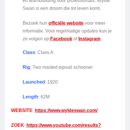
en teambuilding voor professionals. Wylde
Swan is een droom die tot leven komt.
Bezoek hun
officiële website
voor meer
informatie. Voor regelmatige updates kun je
ze volgen op
Facebook
of
Instagram
.
Class
: Class A
Rig
: Two masted topsail schooner
Launched
: 1920
Length
: 62M
WEBSITE
:
https://www.wyldeswan.com/
ZOEK
:
https://www.youtube.com/results?