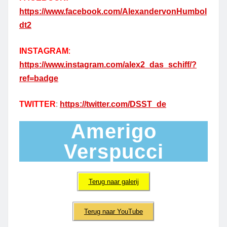
https://www.facebook.com/AlexandervonHumbol
dt2
INSTAGRAM
:
https://www.instagram.com/alex2_das_schiff/?
ref=badge
TWITTER
:
https://twitter.com/DSST_de
Amerigo
Verspucci
Terug naar galerij
Terug naar YouTube