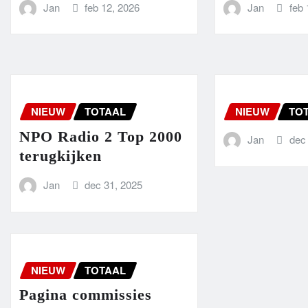
Jan
feb 12, 2026
Jan
feb 
NIEUW
TOTAAL
NIEUW
TO
NPO Radio 2 Top 2000
Jan
dec
terugkijken
Jan
dec 31, 2025
NIEUW
TOTAAL
Pagina commissies