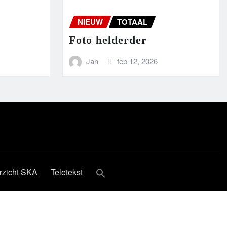
NIEUW
TOTAAL
Foto helderder
Jan
feb 12, 2026
rzicht SKA
Teletekst