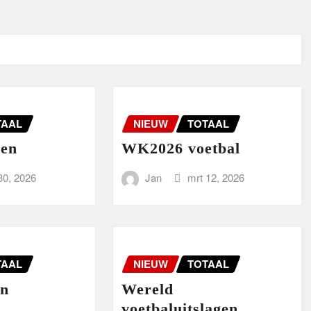
TAAL
NIEUW
TOTAAL
pen
WK2026 voetbal
30, 2026
Jan
mrt 12, 2026
TAAL
NIEUW
TOTAAL
en
Wereld
voetbaluitslagen