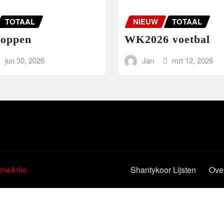
TOTAAL
NIEUW
TOTAAL
hoppen
WK2026 voetbal
jun 30, 2026
Jan
mrt 12, 2026
meArile
Shantykoor Lijsten
Ove