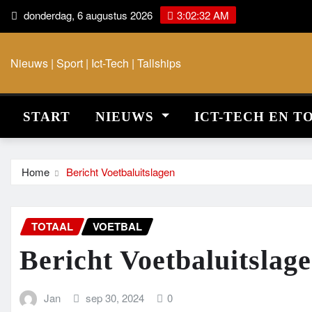
Ga
donderdag, 6 augustus 2026
3:02:32 AM
naar
de
Nieuws | Sport | Ict-Tech | Tallships
inhoud
START
NIEUWS
ICT-TECH EN T
Home
Bericht Voetbaluitslagen
TOTAAL
VOETBAL
Bericht Voetbaluitslag
Jan
sep 30, 2024
0