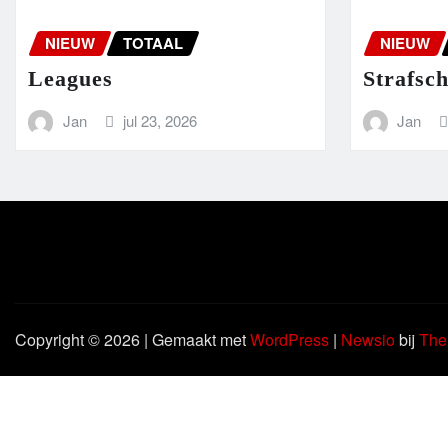
NIEUW
TOTAAL
NIEUW
Leagues
Strafsc
Jan
jul 23, 2026
Jan
Copyright © 2026 | Gemaakt met
WordPress
|
Newsio
bij
The