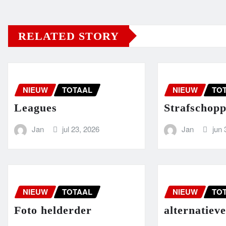
RELATED STORY
NIEUW
TOTAAL
NIEUW
TO
Leagues
Strafschop
Jan
jul 23, 2026
Jan
jun 
NIEUW
TOTAAL
NIEUW
TO
Foto helderder
alternatiev