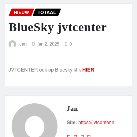
NIEUW
TOTAAL
BlueSky jvtcenter
Jan
jan 2, 2025
0
JVTCENTER ook op Bluesky klik
HIER
Jan
Site:
https://jvtcenter.nl