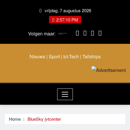
Ga
vrijdag, 7 augustus 2026
naar
de
2:57:11 PM
inhoud
Volgen maar:
Nieuws | Sport | Ict-Tech | Tallships
Home
BlueSky jvtcenter