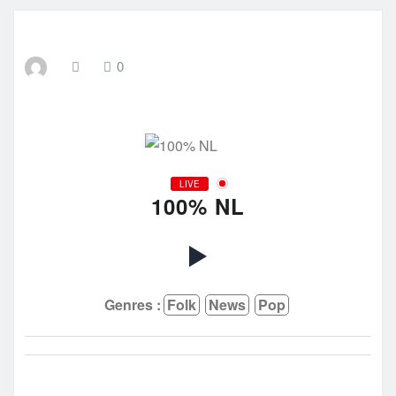
0
LIVE
100% NL
Genres :
Folk
News
Pop